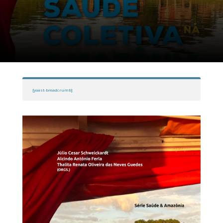
[yoast-breadcrumb]