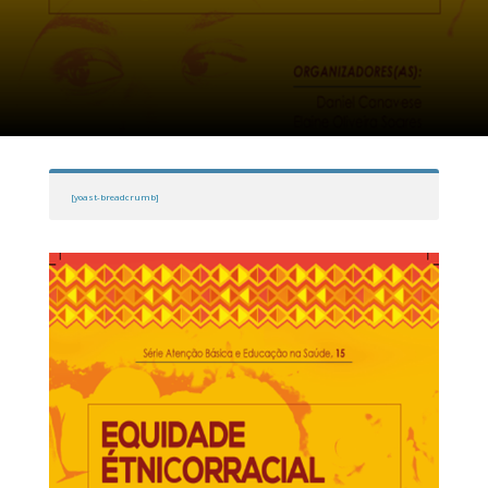
[yoast-breadcrumb]