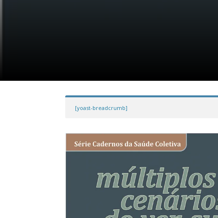
[yoast-breadcrumb]