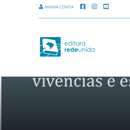
F
I
Y
MINHA CONTA
A
N
O
C
S
U
E
T
T
B
A
U
O
G
B
O
R
E
K
A
M