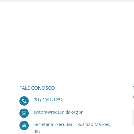
FALE CONOSCO
(51) 3391-1252

editora@redeunida.org.br

Secretaria Executiva – Rua São Manoel,

498