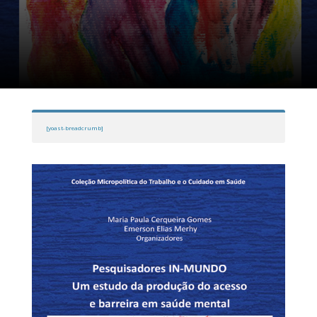
[yoast-breadcrumb]