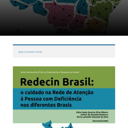
[yoast-breadcrumb]